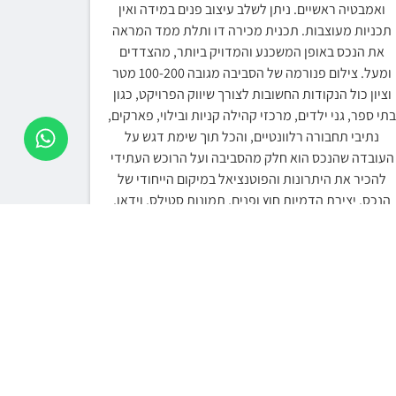
ואמבטיה ראשיים. ניתן לשלב עיצוב פנים במידה ואין
תכניות מעוצבות. תכנית מכירה דו ותלת ממד המראה
את הנכס באופן המשכנע והמדויק ביותר, מהצדדים
ומעל. צילום פנורמה של הסביבה מגובה 100-200 מטר
וציון כול הנקודות החשובות לצורך שיווק הפרויקט, כגון
תי ספר, גני ילדים, מרכזי קהילה קניות ובילוי, פארקים,
נתיבי תחבורה רלוונטיים, והכל תוך שימת דגש על
העובדה שהנכס הוא חלק מהסביבה ועל הרוכש העתידי
להכיר את היתרונות והפוטנציאל במיקום הייחודי של
הנכס. יצירת הדמיות חוץ ופנים, תמונות סטילס, וידאו,
מפת הסביבה תכניות מכירה דו ותלת ממד ועוד…
לצפייה בדוגמאות שביצענו לחברות המובילות בתחום
הסיור הווירטואלי לנדל"ן, לחץ על האייקונים להלן