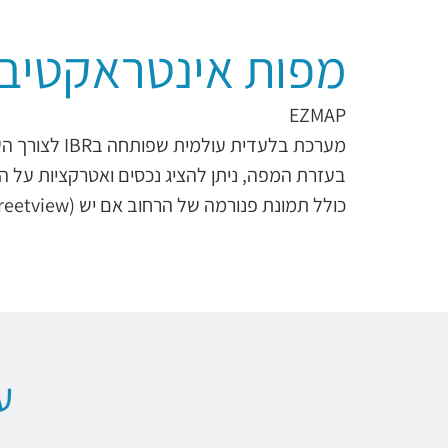
מפות אינטראקטיבי
EZMAP
מערכת בלעדית עולמית שפותחה בIBR לצורך השלמת הכלים השיווקיים לנדל"ן מצליח.
בעזרת המפה, ניתן להציג נכסים ואטרקציות על ה
כולל תמונת פנורמה של הרחוב אם יש (streetview) וידאו, תמונות, מפרט, פנורמה, מיניסייט, ועוד ועוד.
ע