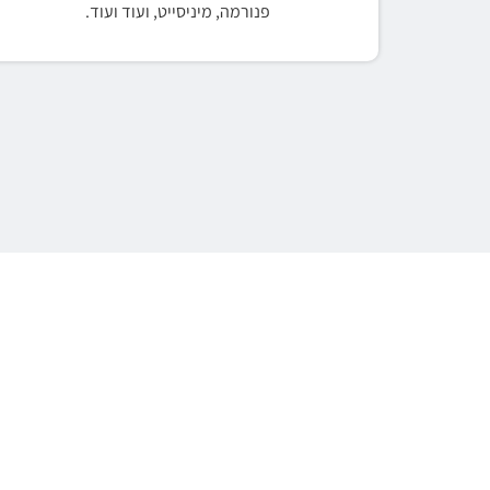
פנורמה, מיניסייט, ועוד ועוד.
X
לייעוץ טלפוני חי