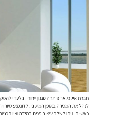
חברת איי.בי.אר פיתחה סגנון ייחודי ובלעדי להפ
לנהל את המכירה באופן המיטבי. לדוגמא: סיור וי
ראשיים. ניתן לשלב עיצוב פנים במידה ואין תכני