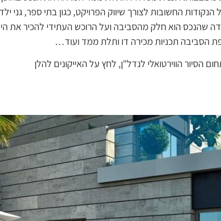
ה מגובה 100-200 מטר וציון כול הנקודות החשובות לצורך שיווק הפרויקט, כגון בתי ס
דה שהנכס הוא חלק מהסביבה ועל הרוכש העתידי להכיר את היתר
 מפת הסביבה תכניות מכירה דו ותלת ממד ועוד…
ם הסיור הווירטואלי לנדל"ן, לחץ על האייקונים להלן