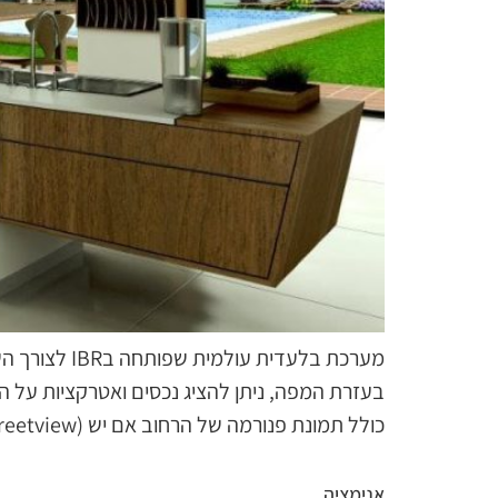
מערכת בלעדית עולמית שפותחה בIBR לצורך השלמת הכלים השיווקיים לנדל"ן מצליח.
בעזרת המפה, ניתן להציג נכסים ואטרקציות על ה
כולל תמונת פנורמה של הרחוב אם יש (streetview) וידאו, תמונות, מפרט, פנורמה, מיניסייט, ועוד ועוד.
אנימציה